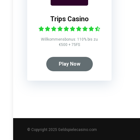
Trips Casino
Willkommensbonus: 110% bis zu
€500 + 75FS
Play Now
© Copyright 2025 Geldspielecasino.com